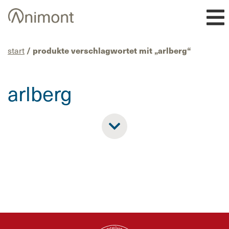
Skip
to
content
start
/ produkte verschlagwortet mit „arlberg“
arlberg