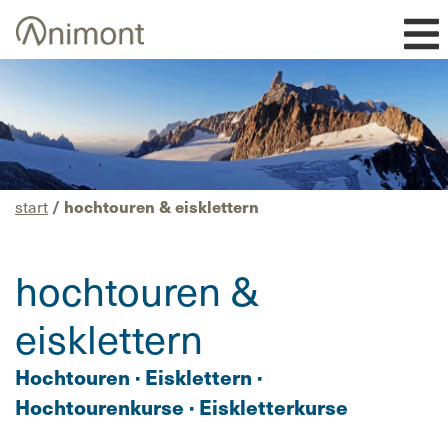
Skip
to
content
start
/ hochtouren & eisklettern
hochtouren &
eisklettern
Hochtouren · Eisklettern ·
Hochtourenkurse · Eiskletterkurse