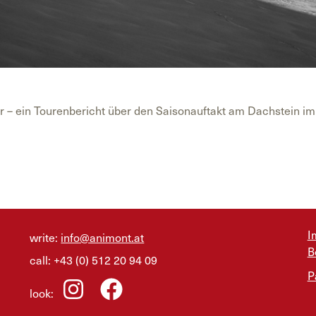
er – ein Tourenbericht über den Saisonauftakt am Dachstein 
I
write:
info@animont.at
B
call:
+43 (0) 512 20 94 09
P
look: