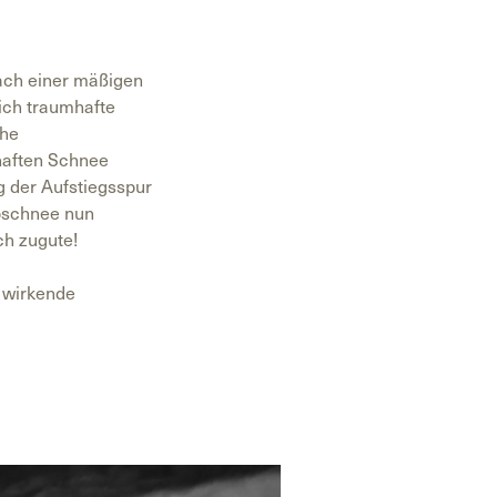
nach einer mäßigen
ich traumhafte
che
haften Schnee
g der Aufstiegsspur
ebschnee nun
ch zugute!
l wirkende