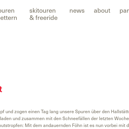
ouren
skitouren
news
about
par
lettern
& freeride
t
pf und zogen einen Tag lang unsere Spuren über den Hallstätt
eladen und zusammen mit den Schneefällen der letzten Woche
tstropfen: Mit dem andauernden Föhn ist es nun vorbei mit 