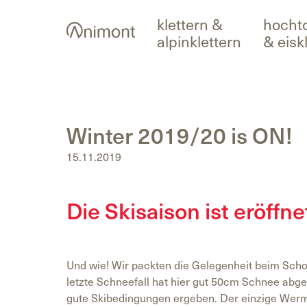
Skip
klettern &
hocht
to
alpinklettern
& eisk
content
Winter 2019/20 is ON!
15.11.2019
Die Skisaison ist eröffne
Und wie! Wir packten die Gelegenheit beim Scho
letzte Schneefall hat hier gut 50cm Schnee abg
gute Skibedingungen ergeben. Der einzige Wermu