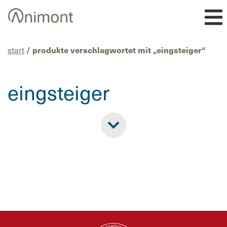
Skip
to
content
start
/ produkte verschlagwortet mit „eingsteiger“
eingsteiger