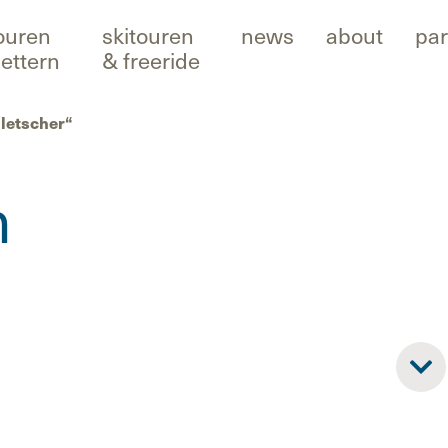
ouren
skitouren
news
about
par
lettern
& freeride
letscher“
h