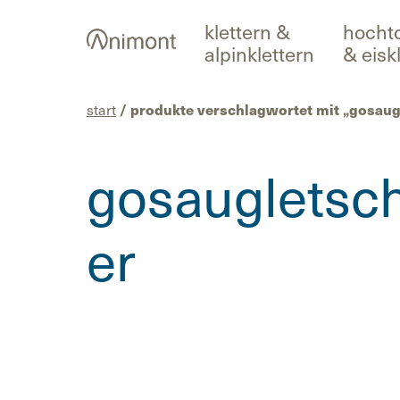
Skip
klettern &
hocht
to
alpinklettern
& eisk
content
start
/ produkte verschlagwortet mit „gosaug
gosaugletsc
er