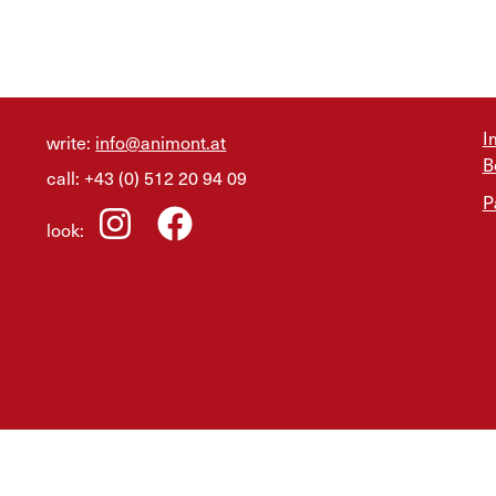
I
write:
info@animont.at
B
call:
+43 (0) 512 20 94 09
P
look: