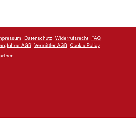
mpressum
Datenschutz
Widerrufsrecht
FAQ
ergführer AGB
Vermittler AGB
Cookie Policy
artner