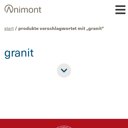
Skip
to
content
start
/ produkte verschlagwortet mit „granit“
granit