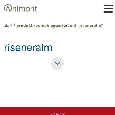
Skip
to
content
start
/ produkte verschlagwortet mit „riseneralm“
riseneralm