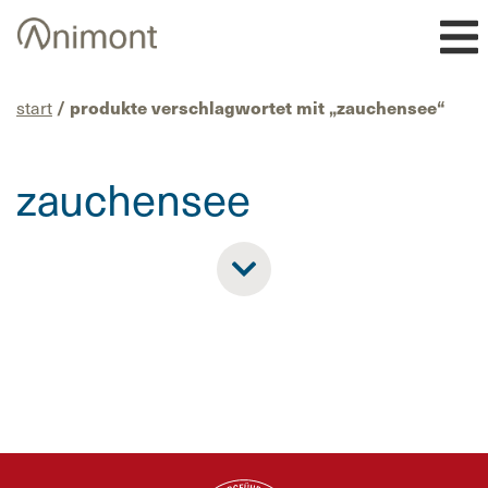
Skip
to
content
start
/ produkte verschlagwortet mit „zauchensee“
zauchensee