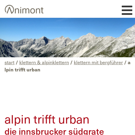
Skip
to
content
start
/
klettern & alpinklettern
/
klettern mit bergführer
/ a
lpin trifft urban
alpin trifft urban
die innsbrucker südgrate