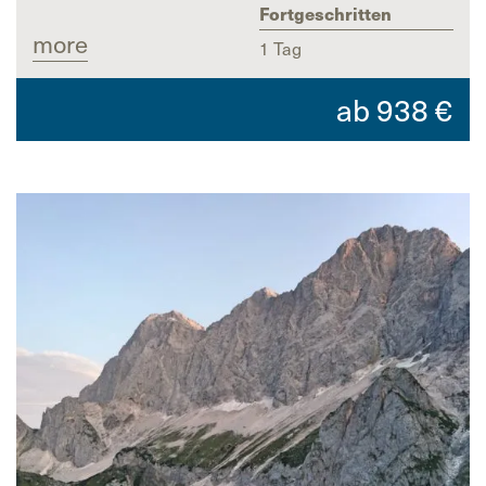
Fortgeschritten
more
1 Tag
ab
938
€