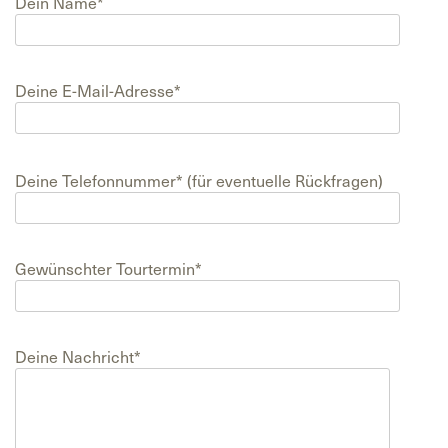
Dein Name*
Deine E-Mail-Adresse*
Bitte
lasse
Deine Telefonnummer* (für eventuelle Rückfragen)
dieses
Feld
leer.
Gewünschter Tourtermin*
Deine Nachricht*