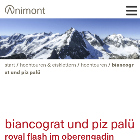
Skip
to
content
start
/
hochtouren & eisklettern
/
hochtouren
/ biancogr
at und piz palü
biancograt und piz palü
royal flash im oberengadin