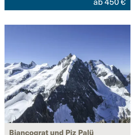
ab
450
€
Biancograt und Piz Palü