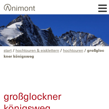
Skip
to
content
start
/
hochtouren & eisklettern
/
hochtouren
/ großgloc
kner königsweg
großglockner
königsweg