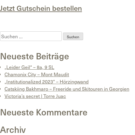
Jetzt Gutschein bestellen
Posted in
Uncategorized
Suchen
nach:
Neueste Beiträge
„Leider Geil“ – 8a, 9 SL
Chamonix City – Mont Maudit
„Institutionalized 2023“ – Hörzingwand
Catskiing Bakhmaro – Freeride und Skitouren in Georgien
Victoria’s secret | Torre Juac
Neueste Kommentare
Archiv