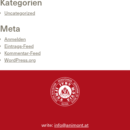
Kategorien
Uncategorized
Meta
Anmelden
Eintrags-Feed
Kommentar-Feed
WordPress.org
write:
info@animont.at