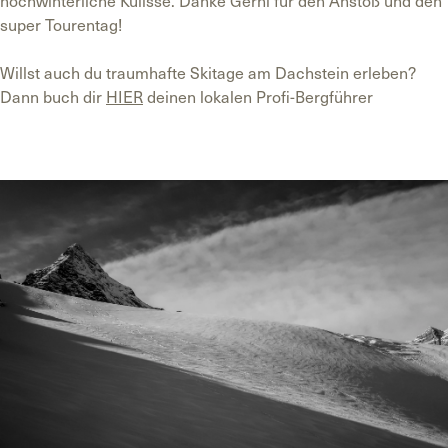
super Tourentag!
Willst auch du traumhafte Skitage am Dachstein erleben?
Dann buch dir
HIER
deinen lokalen Profi-Bergführer