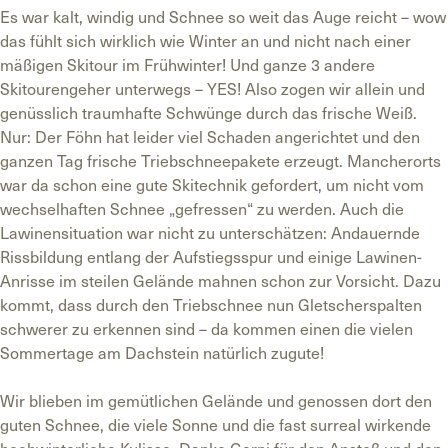
Es war kalt, windig und Schnee so weit das Auge reicht – wow
das fühlt sich wirklich wie Winter an und nicht nach einer
mäßigen Skitour im Frühwinter! Und ganze 3 andere
Skitourengeher unterwegs – YES! Also zogen wir allein und
genüsslich traumhafte Schwünge durch das frische Weiß.
Nur: Der Föhn hat leider viel Schaden angerichtet und den
ganzen Tag frische Triebschneepakete erzeugt. Mancherorts
war da schon eine gute Skitechnik gefordert, um nicht vom
wechselhaften Schnee „gefressen“ zu werden. Auch die
Lawinensituation war nicht zu unterschätzen: Andauernde
Rissbildung entlang der Aufstiegsspur und einige Lawinen-
Anrisse im steilen Gelände mahnen schon zur Vorsicht. Dazu
kommt, dass durch den Triebschnee nun Gletscherspalten
schwerer zu erkennen sind – da kommen einen die vielen
Sommertage am Dachstein natürlich zugute!
Wir blieben im gemütlichen Gelände und genossen dort den
guten Schnee, die viele Sonne und die fast surreal wirkende
hochwinterliche Kulisse. Danke Gerni für den Anstoß und den