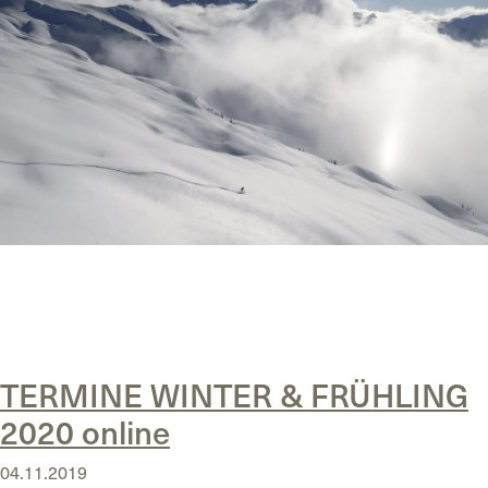
Posted in
Uncategorized
Tagged
Animont
,
Bergfüher
,
Gewinnspiel
,
Poder
,
powderchase
,
Ski-Guide
,
Tiefschnee
,
Wepowder
TERMINE WINTER & FRÜHLING
2020 online
04.11.2019