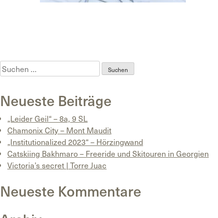
Posted in
Uncategorized
Tagged
Animont
,
Bergführer
,
Coaching
,
Eiskletter
,
Freeriden
,
Kurs
,
Skihochtouren
,
Skitouren
,
Termine
,
Winter 2020
Suchen
nach:
Neueste Beiträge
„Leider Geil“ – 8a, 9 SL
Chamonix City – Mont Maudit
„Institutionalized 2023“ – Hörzingwand
Catskiing Bakhmaro – Freeride und Skitouren in Georgien
Victoria’s secret | Torre Juac
Neueste Kommentare