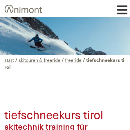
Skip
to
content
start
/
skitouren & freeride
/
freeride
/ tiefschneekurs ti
rol
tiefschneekurs tirol
skitechnik training für