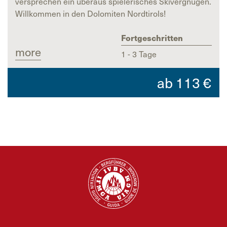
versprechen ein überaus spielerisches Skivergnügen.
Willkommen in den Dolomiten Nordtirols!
Fortgeschritten
more
1 - 3 Tage
ab
113
€