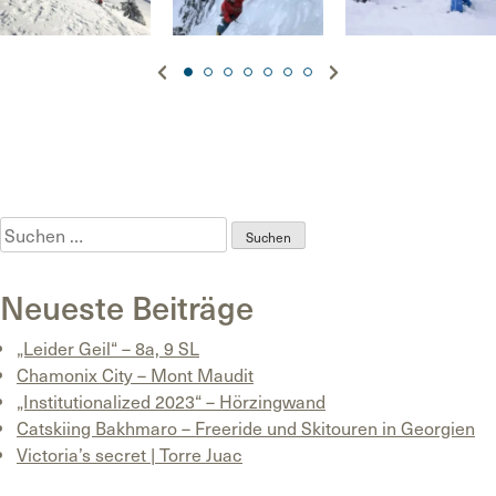
Posted in
Uncategorized
Tagged
Animont
,
Bergführer
,
Coaching
,
Eiskletter
,
Freeriden
,
Kurs
,
Skihochtouren
,
Skitouren
,
Termine
,
Winter 2020
Suchen
nach:
Neueste Beiträge
„Leider Geil“ – 8a, 9 SL
Chamonix City – Mont Maudit
„Institutionalized 2023“ – Hörzingwand
Catskiing Bakhmaro – Freeride und Skitouren in Georgien
Victoria’s secret | Torre Juac