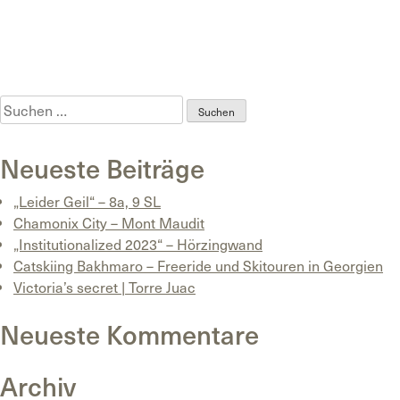
Posted in
Uncategorized
Tagged
Animont
,
Bergfüher
,
Gewinnspiel
,
Poder
,
powderchase
,
Ski-Guide
,
Tiefschnee
,
Wepowder
Suchen
nach:
Neueste Beiträge
„Leider Geil“ – 8a, 9 SL
Chamonix City – Mont Maudit
„Institutionalized 2023“ – Hörzingwand
Catskiing Bakhmaro – Freeride und Skitouren in Georgien
Victoria’s secret | Torre Juac
Neueste Kommentare
Archiv