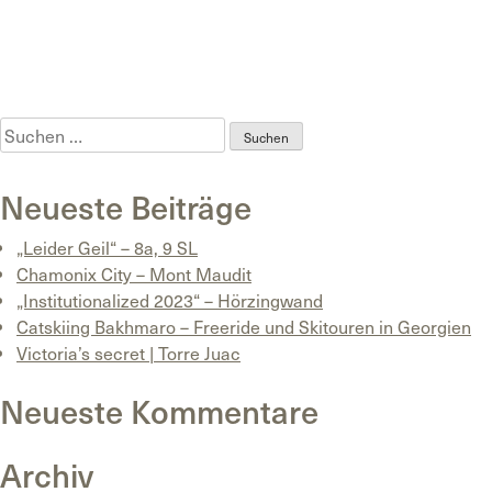
Posted in
Uncategorized
Tagged
Animont
,
Bergfüher
,
Gewinnspiel
,
Poder
,
powderchase
,
Ski-Guide
,
Tiefschnee
,
Wepowder
Suchen
nach:
Neueste Beiträge
„Leider Geil“ – 8a, 9 SL
Chamonix City – Mont Maudit
„Institutionalized 2023“ – Hörzingwand
Catskiing Bakhmaro – Freeride und Skitouren in Georgien
Victoria’s secret | Torre Juac
Neueste Kommentare
Archiv